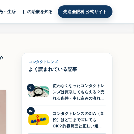
光・生活
目の治療を知る
先進会眼科 公式サイト
か
コンタクトレンズ
よく読まれている記事
使わなくなったコンタクトレ
01
ンズは買取してもらえる？売
れる条件・申し込みの流れを
ていねいに紹介
02
コンタクトレンズのDIA（直
径）はどこまでズレても
OK？許容範囲と正しい選び
方をわかりやすく解説