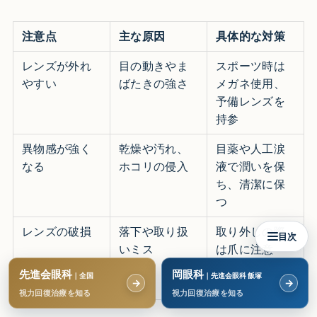
注意点
主な原因
具体的な対策
レンズが外れ
目の動きやま
スポーツ時は
やすい
ばたきの強さ
メガネ使用、
予備レンズを
持参
異物感が強く
乾燥や汚れ、
目薬や人工涙
なる
ホコリの侵入
液で潤いを保
ち、清潔に保
つ
レンズの破損
落下や取り扱
取り外しの際
目次
いミス
は爪に注意
し、専用ケー
先進会眼科
岡眼科
｜全国
｜先進会眼科 飯塚
→
→
スで保管する
視力回復治療を知る
視力回復治療を知る