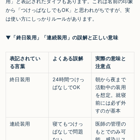
用」と表記されたタイプもあります。これは名前の印象
から「つけっぱなしでもOK」と思われがちですが、実
は使い方にしっかりルールがあります。
▼「終日装用」「連続装用」の誤解と正しい意味
表記されてい
よくある誤解
実際の意味と
る言葉
注意点
終日装用
24時間つけっ
朝から夜まで
ぱなしでOK
活動中の装用
を想定。就寝
前には必ず外
すのが基本
連続装用
寝てもつけっ
医師の管理の
ぱなしで問題
もとでのみ可
ない
能。感染リス