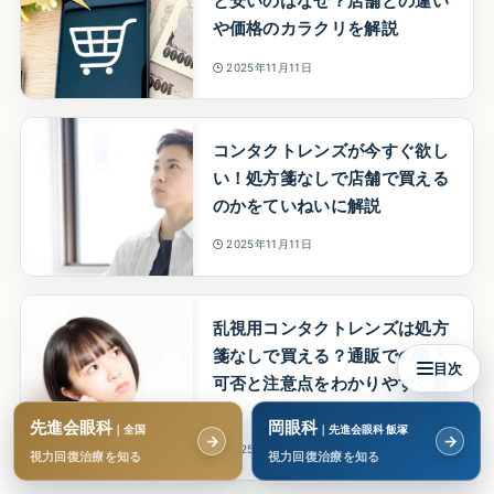
と安いのはなぜ？店舗との違い
や価格のカラクリを解説
2025年11月11日
コンタクトレンズが今すぐ欲し
い！処方箋なしで店舗で買える
のかをていねいに解説
2025年11月11日
乱視用コンタクトレンズは処方
箋なしで買える？通販での購入
目次
可否と注意点をわかりやすく解
説
先進会眼科
岡眼科
｜全国
｜先進会眼科 飯塚
→
→
2025年11月11日
視力回復治療を知る
視力回復治療を知る