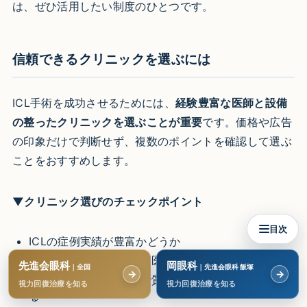
は、ぜひ活用したい制度のひとつです。
信頼できるクリニックを選ぶには
ICL手術を成功させるためには、
経験豊富な医師と設備
の整ったクリニックを選ぶことが重要
です。価格や広告
の印象だけで判断せず、複数のポイントを確認して選ぶ
ことをおすすめします。
▼クリニック選びのチェックポイント
目次
ICLの症例実績が豊富かどうか
日本眼科学会認定の専門医が在籍している
先進会眼科
岡眼科
｜全国
｜先進会眼科 飯塚
→
→
カウンセリングが丁寧で質問にしっかり答えてくれ
視力回復治療を知る
視力回復治療を知る
る