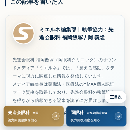
この記事を書いた人
ミエルネ編集部丨執筆協力：先
進会眼科 福岡飯塚 / 岡 義隆
先進会眼科 福岡飯塚（岡眼科クリニック）のオウン
ドメディア「ミエルネ」では、「見える感動」をテ
ーマに視力に関連した情報を発信しています。
メディア編集長は薬機法・医療法のYMAA個人認証
マーク資格を取得しており、先進会眼科の執筆協力
目次
を得ながら信頼できる記事を読者にお届けします。
先進会眼科
岡眼科
｜全国
｜先進会眼科 飯塚
→
→
視力回復治療を知る
視力回復治療を知る