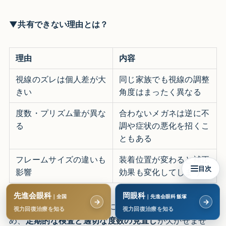
▼共有できない理由とは？
理由
内容
視線のズレは個人差が大
同じ家族でも視線の調整
きい
角度はまったく異なる
度数・プリズム量が異な
合わないメガネは逆に不
る
調や症状の悪化を招くこ
ともある
フレームサイズの違いも
装着位置が変わると補正
目次
影響
効果も変化してしまう
先進会眼科
岡眼科
｜全国
｜先進会眼科 飯塚
→
→
特にお子さんの場合は成長によって目の状態が変わるた
視力回復治療を知る
視力回復治療を知る
め、
定期的な検査と適切な度数の見直し
が欠かせませ