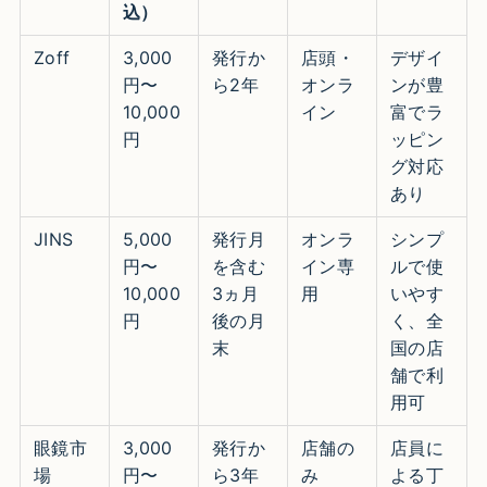
込）
Zoff
3,000
発行か
店頭・
デザイ
円〜
ら2年
オンラ
ンが豊
10,000
イン
富でラ
円
ッピン
グ対応
あり
JINS
5,000
発行月
オンラ
シンプ
円〜
を含む
イン専
ルで使
10,000
3ヵ月
用
いやす
円
後の月
く、全
末
国の店
舗で利
用可
眼鏡市
3,000
発行か
店舗の
店員に
場
円〜
ら3年
み
よる丁