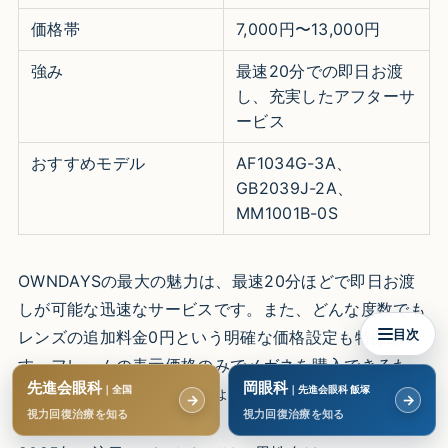
価格帯
7,000円〜13,000円
強み
最速20分での即日お渡
し、充実したアフターサ
ービス
おすすめモデル
AF1034G-3A、
GB2039J-2A、
MM1001B-0S
OWNDAYSの最大の魅力は、最速20分ほどで即日お渡
しが可能な迅速なサービスです。また、どんな度数でも
目次
レンズの追加料金0円という明確な価格設定も特徴的で
す。フレームの表示価格のみでメガネを購入できるた
先進会眼科
岡眼科
め、予算が立てやすいでしょう。
｜全国
｜先進会眼科 飯塚
→
→
視力回復治療を知る
視力回復治療を知る