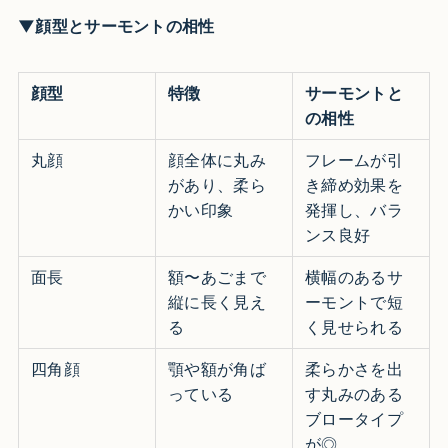
▼顔型とサーモントの相性
顔型
特徴
サーモントと
の相性
丸顔
顔全体に丸み
フレームが引
があり、柔ら
き締め効果を
かい印象
発揮し、バラ
ンス良好
面長
額〜あごまで
横幅のあるサ
縦に長く見え
ーモントで短
る
く見せられる
四角顔
顎や額が角ば
柔らかさを出
っている
す丸みのある
ブロータイプ
が◎