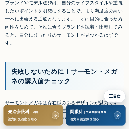
ブランドやモデル選びは、自分のライフスタイルや重視
したいポイントを明確にすることで、より満足度の高い
一本に出会える近道となります。まずは目的に合った方
向性を決めて、それに合うブランドを試着・比較してみ
ると、自分にぴったりのサーモントが見つかるはずで
す。
失敗しないために！サーモントメガ
ネの購入前チェック
目次
サーモントメガネは存在感のあるデザインが魅力です
が、見た目だけで選ぶと「重たく感じる」「フィットし
先進会眼科
岡眼科
｜全国
｜先進会眼科 飯塚
→
→
ない」といった不満につながることも。
視力回復治療を知る
視力回復治療を知る