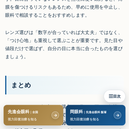
膜を傷つけるリスクもあるため、早めに使用を中止し、
眼科で相談することをおすすめします。
レンズ選びは「数字が合っていれば大丈夫」ではなく、
「つけ心地」も重視して選ぶことが重要です。見た目や
値段だけで選ばず、自分の目に本当に合ったものを選び
ましょう。
まとめ
目次
コンタクトレンズを初めて購入する際は、正しい知識と
先進会眼科
岡眼科
｜全国
｜先進会眼科 飯塚
段取りを押さえておくことで、不安や失敗を防ぐことが
→
→
視力回復治療を知る
視力回復治療を知る
できます。まずは
眼科で自分の目の状態をきちんと把握