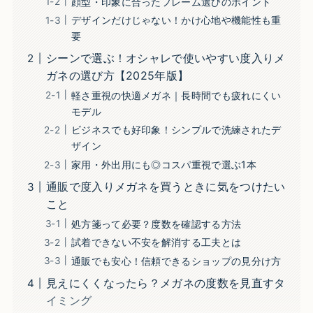
顔型・印象に合ったフレーム選びのポイント
デザインだけじゃない！かけ心地や機能性も重
要
シーンで選ぶ！オシャレで使いやすい度入りメ
ガネの選び方【2025年版】
軽さ重視の快適メガネ｜長時間でも疲れにくい
モデル
ビジネスでも好印象！シンプルで洗練されたデ
ザイン
家用・外出用にも◎コスパ重視で選ぶ1本
通販で度入りメガネを買うときに気をつけたい
こと
処方箋って必要？度数を確認する方法
試着できない不安を解消する工夫とは
通販でも安心！信頼できるショップの見分け方
見えにくくなったら？メガネの度数を見直すタ
イミング