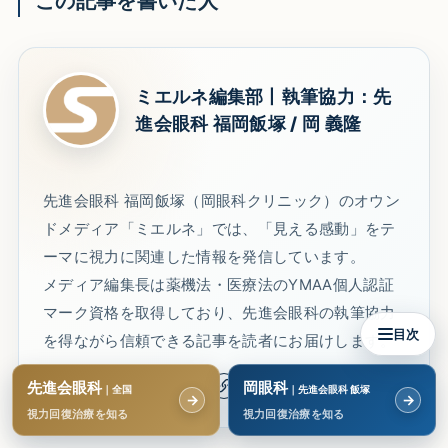
この記事を書いた人
ミエルネ編集部丨執筆協力：先
進会眼科 福岡飯塚 / 岡 義隆
先進会眼科 福岡飯塚（岡眼科クリニック）のオウン
ドメディア「ミエルネ」では、「見える感動」をテ
ーマに視力に関連した情報を発信しています。
メディア編集長は薬機法・医療法のYMAA個人認証
マーク資格を取得しており、先進会眼科の執筆協力
目次
を得ながら信頼できる記事を読者にお届けします。
先進会眼科
岡眼科
｜全国
｜先進会眼科 飯塚
→
→
視力回復治療を知る
視力回復治療を知る