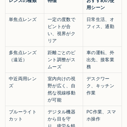
レンズの種類
特徴
おすすめの使
用シーン
単焦点レンズ
一定の度数で
日常生活、オ
ピントが合
フィス、通勤
い、視界がク
リア
多焦点レンズ
距離ごとのピ
車の運転、外
（遠近）
ント調整がス
出先、接客業
ムーズ
務
中近両用レン
室内向けの視
デスクワー
ズ
野が広く、自
ク、キッチン
然な視線移動
作業
が可能
ブルーライト
デジタル機器
PC作業、スマ
カット
から目を守
ホ操作
り、疲労を軽