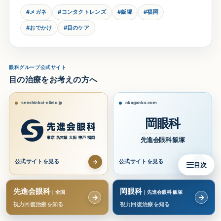
#メガネ
#コンタクトレンズ
#飯塚
#福岡
#おでかけ
#目のケア
眼科グループ公式サイト
目の治療をお考えの方へ
senshinkai-clinic.jp
okaganka.com
岡眼科
先進会眼科 飯塚
→
→
公式サイトを見る
公式サイトを見る
目次
先進会眼科
岡眼科
｜全国
｜先進会眼科 飯塚
→
→
視力回復治療を知る
視力回復治療を知る