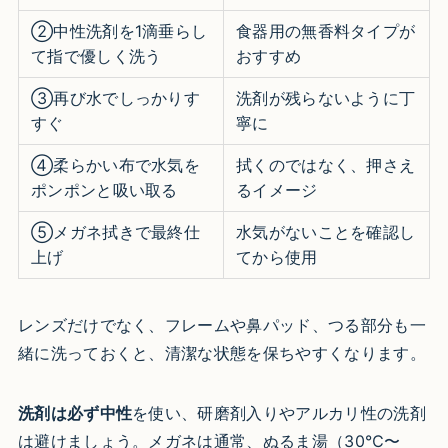
②中性洗剤を1滴垂らし
食器用の無香料タイプが
て指で優しく洗う
おすすめ
③再び水でしっかりす
洗剤が残らないように丁
すぐ
寧に
④柔らかい布で水気を
拭くのではなく、押さえ
ポンポンと吸い取る
るイメージ
⑤メガネ拭きで最終仕
水気がないことを確認し
上げ
てから使用
レンズだけでなく、フレームや鼻パッド、つる部分も一
緒に洗っておくと、清潔な状態を保ちやすくなります。
洗剤は必ず中性
を使い、研磨剤入りやアルカリ性の洗剤
は避けましょう。メガネは通常、ぬるま湯（30℃〜