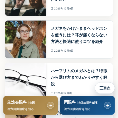
2025年12月9日
メガネをかけたままヘッドホン
を使うには？耳が痛くならない
方法と快適に使うコツを紹介
2025年12月9日
ハーフリムのメガネとは？特徴
から選び方までわかりやすく解
説
目次
2025年12月8日
先進会眼科
岡眼科
｜全国
｜先進会眼科 飯塚
→
→
視力回復治療を知る
視力回復治療を知る
メガネが曇らない方法は？今か