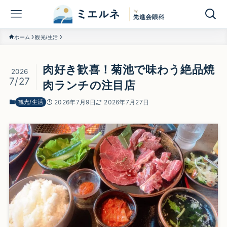
ホーム
観光/生活
肉好き歓喜！菊池で味わう絶品焼
2026
7/27
肉ランチの注目店
観光/生活
2026年7月9日
2026年7月27日