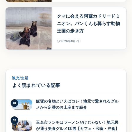
クマに会える阿蘇カドリードミ
ニオン。パンくんも暮らす動物
王国の歩き方
2026年8月7日
観光/生活
よく読まれている記事
飯塚の名物といえばコレ！地元で愛されるグル
01
メから定番のお土産まで紹介
02
玉名市ランチはラーメンだけじゃない！地元民
が通う美食グルメ13選【カフェ・和食・洋食】