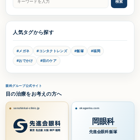
検索
人気タグから探す
#メガネ
#コンタクトレンズ
#飯塚
#福岡
#おでかけ
#目のケア
眼科グループ公式サイト
目の治療をお考えの方へ
senshinkai-clinic.jp
okaganka.com
岡眼科
先進会眼科 飯塚