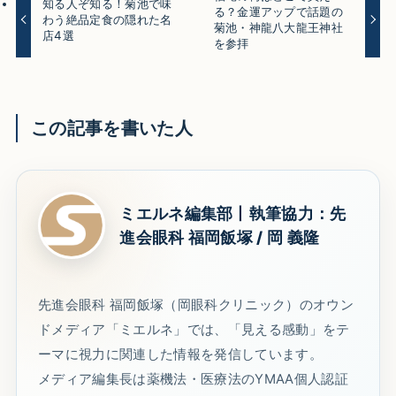
知る人ぞ知る！菊池で味
る？金運アップで話題の
わう絶品定食の隠れた名
菊池・神龍八大龍王神社
店4選
を参拝
この記事を書いた人
ミエルネ編集部丨執筆協力：先
進会眼科 福岡飯塚 / 岡 義隆
先進会眼科 福岡飯塚（岡眼科クリニック）のオウン
ドメディア「ミエルネ」では、「見える感動」をテ
ーマに視力に関連した情報を発信しています。
メディア編集長は薬機法・医療法のYMAA個人認証