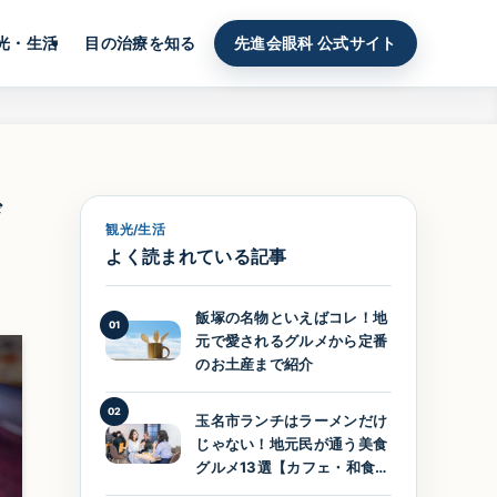
光・生活
目の治療を知る
先進会眼科 公式サイト
び
観光/生活
よく読まれている記事
飯塚の名物といえばコレ！地
01
元で愛されるグルメから定番
のお土産まで紹介
02
玉名市ランチはラーメンだけ
じゃない！地元民が通う美食
グルメ13選【カフェ・和食・
洋食】