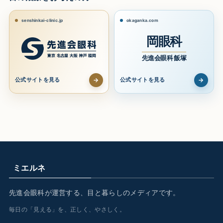
senshinkai-clinic.jp
okaganka.com
岡眼科
先進会眼科 飯塚
→
→
公式サイトを見る
公式サイトを見る
ミエルネ
先進会眼科が運営する、目と暮らしのメディアです。
毎日の「見える」を、正しく、やさしく。