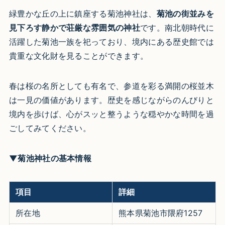
緑豊かな丘の上に鎮座する菊池神社は、
菊池の街並みを
見下ろす静かで荘厳な雰囲気の神社
です。南北朝時代に
活躍した菊池一族を祀っており、境内にある歴史館では
貴重な文化財を見ることができます。
春は桜の名所としても有名で、参道を彩る満開の桜並木
は一見の価値があります。歴史を感じながらのんびりと
境内を歩けば、心がスッと整うような穏やかな時間を過
ごしてみてください。
▼菊池神社の基本情報
項目
詳細
所在地
熊本県菊池市隈府1257