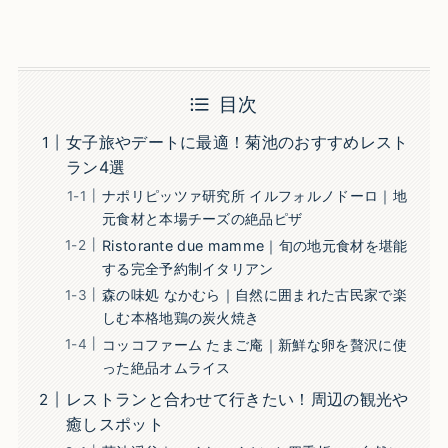
目次
女子旅やデートに最適！菊池のおすすめレスト
ラン4選
ナポリピッツァ研究所 イルフォルノドーロ｜地
元食材と本場チーズの絶品ピザ
Ristorante due mamme｜旬の地元食材を堪能
する完全予約制イタリアン
森の味処 なかむら｜自然に囲まれた古民家で楽
しむ本格地鶏の炭火焼き
コッコファーム たまご庵｜新鮮な卵を贅沢に使
った絶品オムライス
レストランと合わせて行きたい！周辺の観光や
癒しスポット