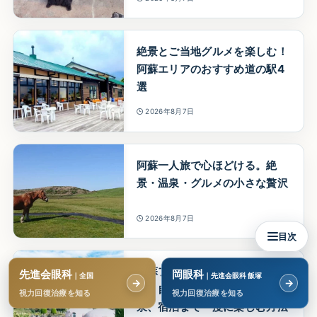
絶景とご当地グルメを楽しむ！
阿蘇エリアのおすすめ道の駅4
選
2026年8月7日
阿蘇一人旅で心ほどける。絶
景・温泉・グルメの小さな贅沢
2026年8月7日
目次
阿蘇ファームランドで何ができ
先進会眼科
岡眼科
｜全国
｜先進会眼科 飯塚
→
→
る？自然のアスレチックに温
視力回復治療を知る
視力回復治療を知る
泉、宿泊まで一度に楽しむ方法