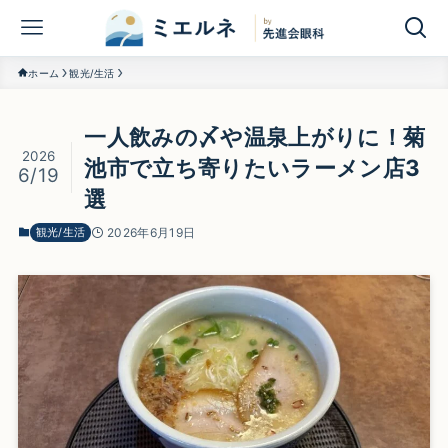
ホーム
観光/生活
一人飲みの〆や温泉上がりに！菊
2026
池市で立ち寄りたいラーメン店3
6/19
選
観光/生活
2026年6月19日