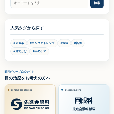
記事をキーワードで検索
検索
人気タグから探す
#メガネ
#コンタクトレンズ
#飯塚
#福岡
#おでかけ
#目のケア
眼科グループ公式サイト
目の治療をお考えの方へ
senshinkai-clinic.jp
okaganka.com
岡眼科
先進会眼科 飯塚