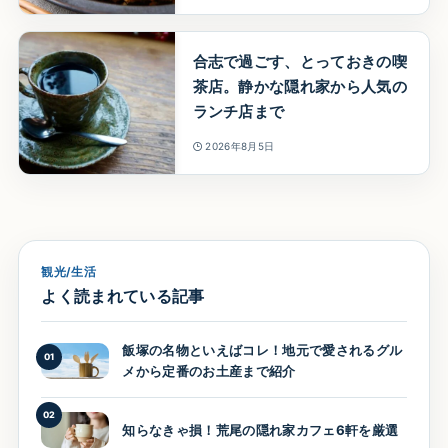
合志で過ごす、とっておきの喫
茶店。静かな隠れ家から人気の
ランチ店まで
2026年8月5日
観光/生活
よく読まれている記事
飯塚の名物といえばコレ！地元で愛されるグル
01
メから定番のお土産まで紹介
02
知らなきゃ損！荒尾の隠れ家カフェ6軒を厳選