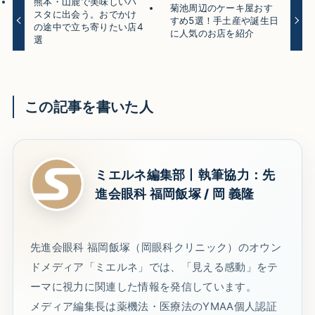
熊本・山鹿で美味しいパ
菊池周辺のケーキ屋おす
スタに出会う。おでかけ
すめ5選！手土産や誕生日
の途中で立ち寄りたい店4
に人気のお店を紹介
選
この記事を書いた人
ミエルネ編集部丨執筆協力：先
進会眼科 福岡飯塚 / 岡 義隆
先進会眼科 福岡飯塚（岡眼科クリニック）のオウン
ドメディア「ミエルネ」では、「見える感動」をテ
ーマに視力に関連した情報を発信しています。
メディア編集長は薬機法・医療法のYMAA個人認証