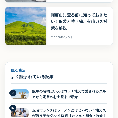
阿蘇山に登る前に知っておきた
い！服装と持ち物、火山ガス対
策を解説
2026年8月6日
観光/生活
よく読まれている記事
飯塚の名物といえばコレ！地元で愛されるグル
01
メから定番のお土産まで紹介
02
玉名市ランチはラーメンだけじゃない！地元民
が通う美食グルメ13選【カフェ・和食・洋食】