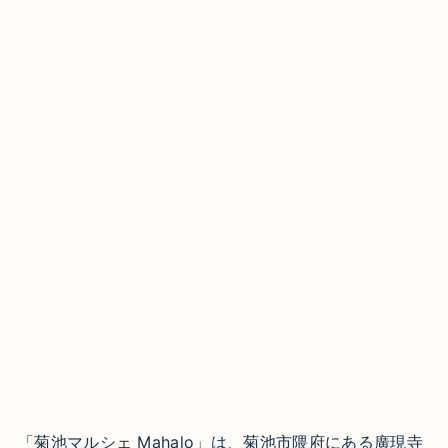
「菊池マルシェ Mahalo」は、菊池市隈府にある廣現寺