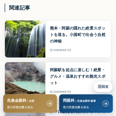
関連記事
熊本・阿蘇の隠れた絶景スポッ
トを巡る。小国町で出会う自然
の神秘
2026年8月7日
阿蘇駅を起点に楽しむ！絶景・
グルメ・温泉おすすめ観光スポ
ット
目次
2026年8月7日
先進会眼科
岡眼科
｜全国
｜先進会眼科 飯塚
→
→
視力回復治療を知る
視力回復治療を知る
クマに会える阿蘇カドリードミ