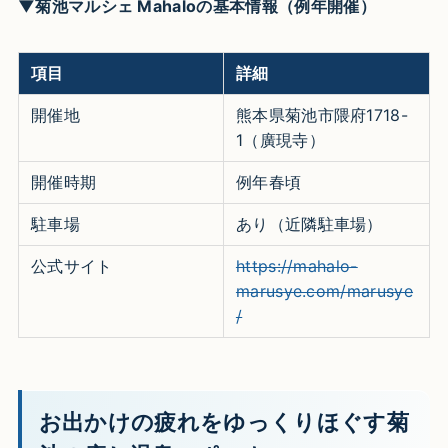
▼菊池マルシェ Mahaloの基本情報（例年開催）
項目
詳細
開催地
熊本県菊池市隈府1718-
1（廣現寺）
開催時期
例年春頃
駐車場
あり（近隣駐車場）
公式サイト
https://mahalo-
marusye.com/marusye
/
お出かけの疲れをゆっくりほぐす菊