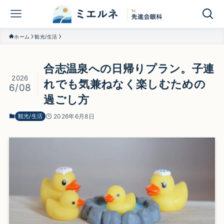
ホーム
観光/生活
合志温泉への日帰りプラン。子連
2026
れでも気兼ねなく楽しむための
6/08
過ごし方
観光/生活
2026年6月8日