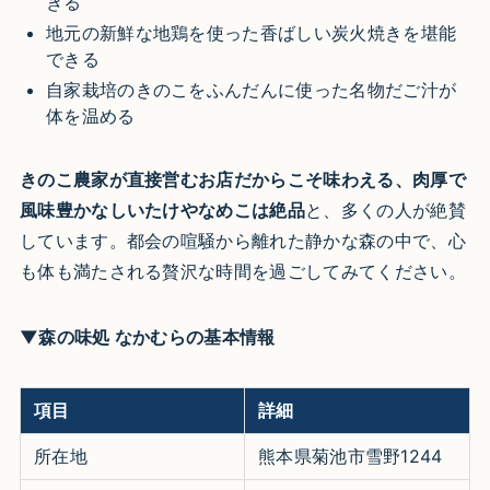
きる
地元の新鮮な地鶏を使った香ばしい炭火焼きを堪能
できる
自家栽培のきのこをふんだんに使った名物だご汁が
体を温める
きのこ農家が直接営むお店だからこそ味わえる、肉厚で
風味豊かなしいたけやなめこは絶品
と、多くの人が絶賛
しています。都会の喧騒から離れた静かな森の中で、心
も体も満たされる贅沢な時間を過ごしてみてください。
▼森の味処 なかむらの基本情報
項目
詳細
所在地
熊本県菊池市雪野1244