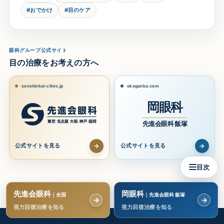
#おでかけ
#目のケア
眼科グループ公式サイト
目の治療をお考えの方へ
senshinkai-clinic.jp
okaganka.com
岡眼科
先進会眼科 飯塚
→
→
公式サイトを見る
公式サイトを見る
目次
先進会眼科
岡眼科
｜全国
｜先進会眼科 飯塚
→
→
視力回復治療を知る
視力回復治療を知る