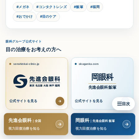
#メガネ
#コンタクトレンズ
#飯塚
#福岡
#おでかけ
#目のケア
眼科グループ公式サイト
目の治療をお考えの方へ
senshinkai-clinic.jp
okaganka.com
岡眼科
先進会眼科 飯塚
→
→
公式サイトを見る
公式サイトを見る
目次
先進会眼科
岡眼科
｜全国
｜先進会眼科 飯塚
→
→
視力回復治療を知る
視力回復治療を知る