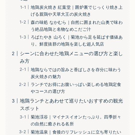
地鶏炭火焼き 紅葉堂｜囲炉裏でじっくり焼き上
げる親鶏や天草大王の炭火焼き
森の味処 なかむら｜自然に囲まれた山奥で味わ
う絶品地鶏と名物なめこだご汁
ろばたやき 山ろく｜菊池から足を延ばす価値あ
り。鮮度抜群の地鶏を楽しむ超人気店
シーンに合わせた地鶏メニューの選び方と楽し
み方
地鶏ならではの旨みと香ばしさを存分に味わう
炭火焼きの魅力
ランチでお得にお腹いっぱい楽しめる地鶏定食
やコースの選び方
地鶏ランチとあわせて巡りたいおすすめの観光
スポット
菊池渓谷｜マイナスイオンたっぷり。四季折々
の自然に癒される名所
菊池温泉｜食後のリフレッシュに立ち寄りたい