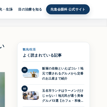
光・生活
目の治療を知る
先進会眼科 公式サイト
い
観光/生活
よく読まれている記事
飯塚の名物といえばコレ！地
01
元で愛されるグルメから定番
のお土産まで紹介
02
玉名市ランチはラーメンだけ
じゃない！地元民が通う美食
グルメ13選【カフェ・和食・
洋食】