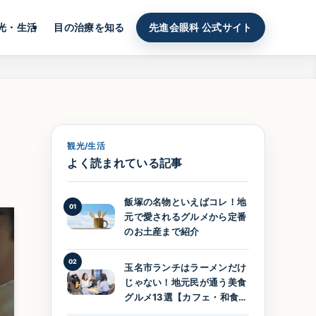
光・生活
目の治療を知る
先進会眼科 公式サイト
観光/生活
よく読まれている記事
飯塚の名物といえばコレ！地
01
元で愛されるグルメから定番
のお土産まで紹介
02
玉名市ランチはラーメンだけ
じゃない！地元民が通う美食
グルメ13選【カフェ・和食・
洋食】