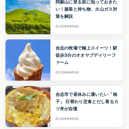
阿蘇山に登る前に知っておきた
い！服装と持ち物、火山ガス対
策を解説
2026年8月6日
合志の牧場で極上スイーツ！駅
徒歩3分のオオヤブデイリーフ
ァーム
2026年8月5日
合志市で昼休みに通いたい「柚
子」 日替わり定食とだし香るカ
ツ丼が自慢
2026年8月5日