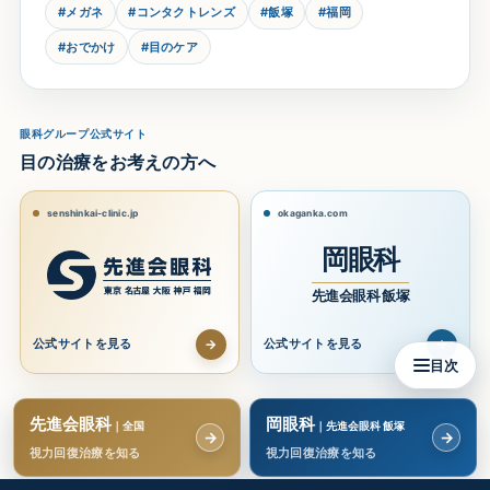
#メガネ
#コンタクトレンズ
#飯塚
#福岡
#おでかけ
#目のケア
眼科グループ公式サイト
目の治療をお考えの方へ
senshinkai-clinic.jp
okaganka.com
岡眼科
先進会眼科 飯塚
→
→
公式サイトを見る
公式サイトを見る
目次
先進会眼科
岡眼科
｜全国
｜先進会眼科 飯塚
→
→
視力回復治療を知る
視力回復治療を知る