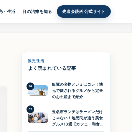
光・生活
目の治療を知る
先進会眼科 公式サイト
観光/生活
よく読まれている記事
飯塚の名物といえばコレ！地
01
元で愛されるグルメから定番
のお土産まで紹介
02
玉名市ランチはラーメンだけ
じゃない！地元民が通う美食
グルメ13選【カフェ・和食・
洋食】