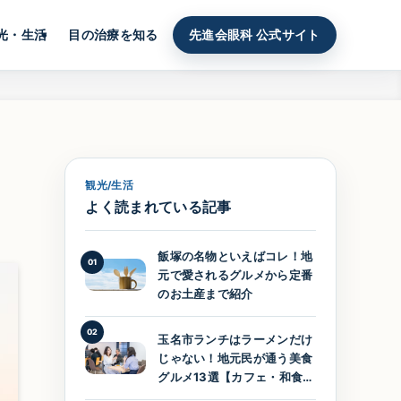
光・生活
目の治療を知る
先進会眼科 公式サイト
観光/生活
よく読まれている記事
飯塚の名物といえばコレ！地
01
元で愛されるグルメから定番
のお土産まで紹介
02
玉名市ランチはラーメンだけ
じゃない！地元民が通う美食
グルメ13選【カフェ・和食・
洋食】