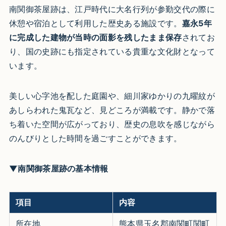
南関御茶屋跡は、江戸時代に大名行列が参勤交代の際に
休憩や宿泊として利用した歴史ある施設です。
嘉永5年
に完成した建物が当時の面影を残したまま保存
されてお
り、国の史跡にも指定されている貴重な文化財となって
います。
美しい心字池を配した庭園や、細川家ゆかりの九曜紋が
あしらわれた鬼瓦など、見どころが満載です。静かで落
ち着いた空間が広がっており、歴史の息吹を感じながら
のんびりとした時間を過ごすことができます。
▼南関御茶屋跡の基本情報
項目
内容
所在地
熊本県玉名郡南関町関町