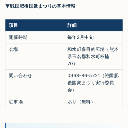
▼戦国肥後国衆まつりの基本情報
項目
詳細
開催時期
毎年2月中旬
会場
和水町多目的広場（熊本
県玉名郡和水町板楠
70）
問い合わせ
0968-86-5721（戦国肥
後国衆まつり実行委員
会）
駐車場
あり（無料）