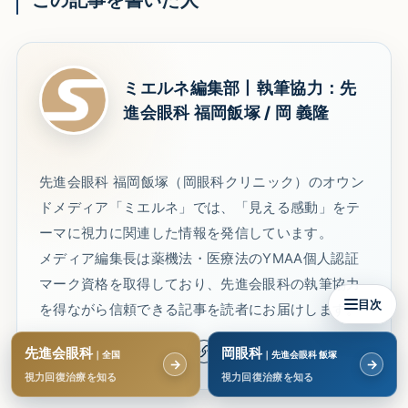
ミエルネ編集部丨執筆協力：先
進会眼科 福岡飯塚 / 岡 義隆
先進会眼科 福岡飯塚（岡眼科クリニック）のオウン
ドメディア「ミエルネ」では、「見える感動」をテ
ーマに視力に関連した情報を発信しています。
メディア編集長は薬機法・医療法のYMAA個人認証
マーク資格を取得しており、先進会眼科の執筆協力
目次
を得ながら信頼できる記事を読者にお届けします。
先進会眼科
岡眼科
｜全国
｜先進会眼科 飯塚
→
→
視力回復治療を知る
視力回復治療を知る