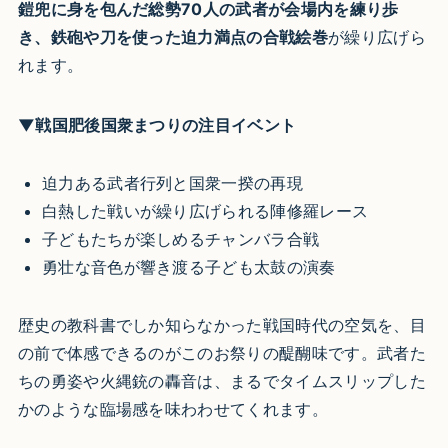
鎧兜に身を包んだ総勢70人の武者が会場内を練り歩
き、鉄砲や刀を使った迫力満点の合戦絵巻
が繰り広げら
れます。
▼戦国肥後国衆まつりの注目イベント
迫力ある武者行列と国衆一揆の再現
白熱した戦いが繰り広げられる陣修羅レース
子どもたちが楽しめるチャンバラ合戦
勇壮な音色が響き渡る子ども太鼓の演奏
歴史の教科書でしか知らなかった戦国時代の空気を、目
の前で体感できるのがこのお祭りの醍醐味です。武者た
ちの勇姿や火縄銃の轟音は、まるでタイムスリップした
かのような臨場感を味わわせてくれます。