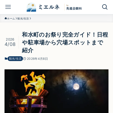
ホーム
観光/生活
和水町のお祭り完全ガイド！日程
2026
や駐車場から穴場スポットまで
4/08
紹介
観光/生活
2026年4月8日