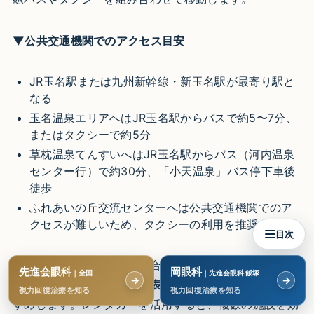
▼公共交通機関でのアクセス目安
JR玉名駅または九州新幹線・新玉名駅が最寄り駅と
なる
玉名温泉エリアへはJR玉名駅からバスで約5〜7分、
またはタクシーで約5分
草枕温泉てんすいへはJR玉名駅からバス（河内温泉
センター行）で約30分、「小天温泉」バス停下車後
徒歩
ふれあいの丘交流センターへは公共交通機関でのア
クセスが難しいため、タクシーの利用を推奨
目次
公共交通機関を利用する場合は、
バスの本数が少ない路
先進会眼科
岡眼科
｜全国
｜先進会眼科 飯塚
→
→
線もあるため、事前に時刻表を確認しておく
ことをおす
視力回復治療を知る
視力回復治療を知る
すめします。レンタカーを活用すると、複数の施設を効