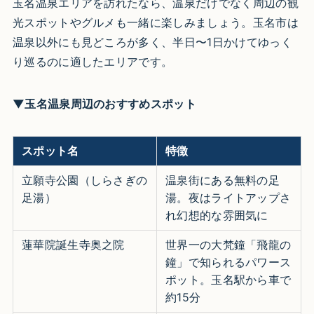
玉名温泉エリアを訪れたなら、温泉だけでなく周辺の観
光スポットやグルメも一緒に楽しみましょう。玉名市は
温泉以外にも見どころが多く、半日〜1日かけてゆっく
り巡るのに適したエリアです。
▼玉名温泉周辺のおすすめスポット
スポット名
特徴
立願寺公園（しらさぎの
温泉街にある無料の足
足湯）
湯。夜はライトアップさ
れ幻想的な雰囲気に
蓮華院誕生寺奥之院
世界一の大梵鐘「飛龍の
鐘」で知られるパワース
ポット。玉名駅から車で
約15分