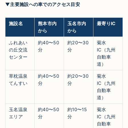
▼主要施設への車でのアクセス目安
施設名
熊本市内
玉名市内
最寄りIC
から
から
ふれあい
約40〜50
約20〜30
菊水
の丘交流
分
分
IC（九州
センター
自動車
道）
草枕温泉
約40〜50
約20〜30
菊水
てんすい
分
分
IC（九州
自動車
道）
玉名温泉
約40〜50
約10〜15
菊水
エリア
分
分
IC（九州
自動車