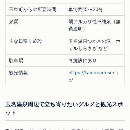
玉東町からの所要時間
車で約15〜20分
泉質
弱アルカリ性単純泉（無
色透明）
主な日帰り施設
玉名温泉つかさの湯、ホ
テルしらさぎ など
駐車場
各施設にあり
観光情報
https://tamanaonsen.j
p/
玉名温泉周辺で立ち寄りたいグルメと観光スポ
ット