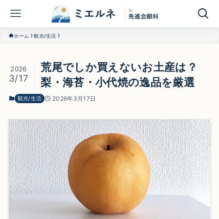
ホーム
観光/生活
荒尾でしか買えないお土産は？
2026
3/17
梨・海苔・小代焼の逸品を厳選
観光/生活
2026年3月17日