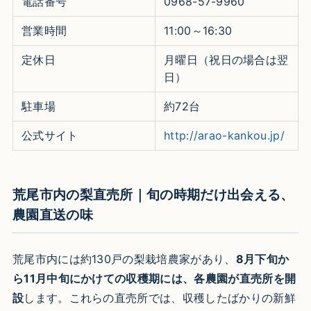
電話番号
0968-57-9960
営業時間
11:00～16:30
定休日
月曜日（祝日の場合は翌
日）
駐車場
約72台
公式サイト
http://arao-kankou.jp/
荒尾市内の梨直売所｜旬の時期だけ出会える、
農園直送の味
荒尾市内には約130戸の梨栽培農家があり、
8月下旬か
ら11月中旬にかけての収穫期には、各農園が直売所を開
設
します。これらの直売所では、収穫したばかりの新鮮