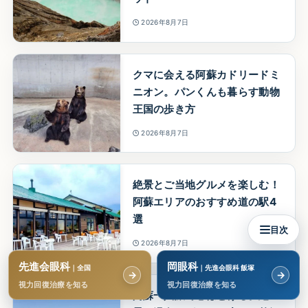
2026年8月7日
クマに会える阿蘇カドリードミ
ニオン。パンくんも暮らす動物
王国の歩き方
2026年8月7日
絶景とご当地グルメを楽しむ！
阿蘇エリアのおすすめ道の駅4
選
目次
2026年8月7日
先進会眼科
岡眼科
｜全国
｜先進会眼科 飯塚
→
→
視力回復治療を知る
視力回復治療を知る
阿蘇一人旅で心ほどける。絶