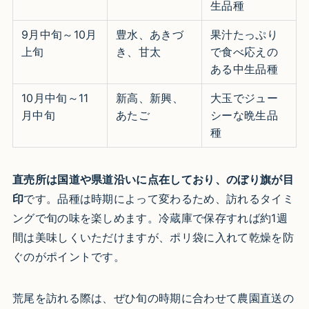
生品種
9月中旬～10月
豊水、あきづ
果汁たっぷり
上旬
き、甘太
で食べ応えの
ある中生品種
10月中旬～11
新高、新興、
大玉でジュー
月中旬
あたご
シーな晩生品
種
直売所は国道や県道沿いに点在しており、のぼり旗が目
印
です。品種は時期によって変わるため、訪れるタイミ
ングで旬の味を楽しめます。冷蔵庫で保存すれば約1週
間は美味しくいただけますが、ポリ袋に入れて乾燥を防
ぐのがポイントです。
荒尾を訪れる際は、ぜひ旬の時期に合わせて農園直送の