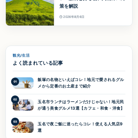
策を解説
2026年8月6日
観光/生活
よく読まれている記事
飯塚の名物といえばコレ！地元で愛されるグル
01
メから定番のお土産まで紹介
02
玉名市ランチはラーメンだけじゃない！地元民
が通う美食グルメ13選【カフェ・和食・洋食】
03
玉名で夜ご飯に迷ったらコレ！使える人気店9
選