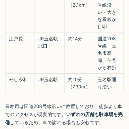
（2.1km）
号線沿
い・大き
な看板が
目印
江戸長
JR玉名駅
約14分
国道208
北口
号線「玉
名市高
瀬」信号
から右折
寿し令和
JR玉名駅
約10分
玉名駅通
（730m）
り沿い
豊寿司は国道208号線沿いに位置しており、徒歩より車
でのアクセスが現実的です。
いずれの店舗も駐車場を完
備
しているため、車で訪れる場合も安心です。