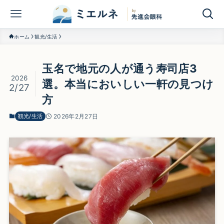
ホーム
観光/生活
玉名で地元の人が通う寿司店3
2026
選。本当においしい一軒の見つけ
2/27
方
観光/生活
2026年2月27日