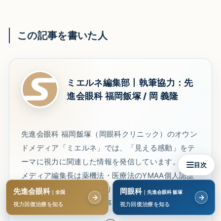
この記事を書いた人
ミエルネ編集部丨執筆協力：先
進会眼科 福岡飯塚 / 岡 義隆
先進会眼科 福岡飯塚（岡眼科クリニック）のオウン
ドメディア「ミエルネ」では、「見える感動」をテ
ーマに視力に関連した情報を発信しています。
目次
メディア編集長は薬機法・医療法のYMAA個人認証
マーク資格を取得しており、先進会眼科の執筆協力
先進会眼科
岡眼科
｜全国
｜先進会眼科 飯塚
→
→
を得ながら信頼できる記事を読者にお届けします。
視力回復治療を知る
視力回復治療を知る