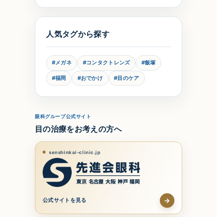
人気タグから探す
ト
#メガネ
#コンタクトレンズ
#飯塚
#福岡
#おでかけ
#目のケア
眼科グループ公式サイト
目の治療をお考えの方へ
senshinkai-clinic.jp
→
公式サイトを見る