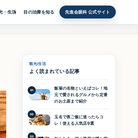
光・生活
目の治療を知る
先進会眼科 公式サイト
観光/生活
よく読まれている記事
飯塚の名物といえばコレ！地
01
元で愛されるグルメから定番
のお土産まで紹介
02
玉名で夜ご飯に迷ったらコ
レ！使える人気店9選
03