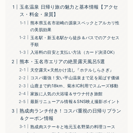
玉名温泉 日帰り旅の魅力と基本情報【アクセ
ス・料金・泉質】
熊本県玉名市岩崎の源泉スペックとアルカリ性
の美肌効果
玉名駅・新玉名駅から徒歩＆バスでのアクセス
手順
入浴料の目安と支払い方法（カード決済OK）
熊本・玉名市エリアの絶景露天風呂5選
天空露天×天然かけ流し『ホテルしらさぎ』
コスパ最強！安い平山温泉まで足を延ばす価値
山鹿まで約18km、菊水IC利用でスムーズ移動
家族に人気の大浴場＆サウナ付き旅館
最新リニューアル情報＆SNS映え撮影ポイント
熟成肉ランチ付き！コスパ重視の日帰りプラン
＆クーポン情報
熟成肉ステーキと地元玉名野菜の料理コース