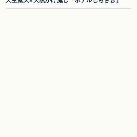
天空露天×天然かけ流し『ホテルしらさぎ』