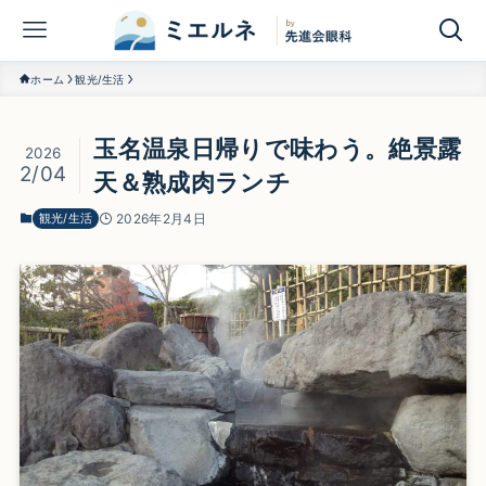
ホーム
観光/生活
玉名温泉日帰りで味わう。絶景露
2026
2/04
天＆熟成肉ランチ
観光/生活
2026年2月4日