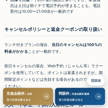
呂は土日は朝イチで電話予約が埋まることも。電話
受付は10:00〜21:00頃が一般的です
キャンセルポリシーと返金クーポンの取り扱い
ランチ付きプランの場合、
当日のキャンセルは100%の
料金がかかる
ことが一般的です。
前日キャンセルの場合、Web予約（じゃらん等）でクー
ポンを使用していても、ポイントは返還されますが、期
間限定ポイントなどは失効する場合があるので注意して
目次
ください。
先進会眼科
岡眼科
｜全国
｜先進会眼科 飯塚
→
→
視力回復治療を知る
視力回復治療を知る
大人・中学生・子供の入浴料とルール