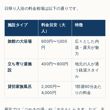
日帰り入浴の料金相場は以下の通りです。
施設タイプ
料金目安（大
特徴
人）
旅館の大浴場
600円〜1,000
広々とした内
円
湯・露天が魅
力
立ち寄り湯施
400円〜800円
地元の人が通
設
う銭湯スタイ
ル
貸切家族風呂
2,000円〜
1部屋60分あた
4,000円
りの料金
最近では「つかさの湯」や「ホテルしらさぎ」など、主