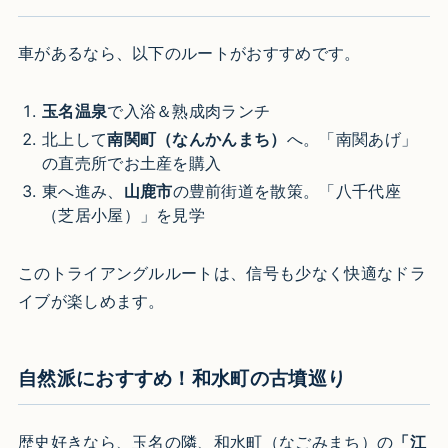
車があるなら、以下のルートがおすすめです。
玉名温泉
で入浴＆熟成肉ランチ
北上して
南関町（なんかんまち）
へ。「南関あげ」
の直売所でお土産を購入
東へ進み、
山鹿市
の豊前街道を散策。「八千代座
（芝居小屋）」を見学
このトライアングルルートは、信号も少なく快適なドラ
イブが楽しめます。
自然派におすすめ！和水町の古墳巡り
歴史好きなら、玉名の隣、和水町（なごみまち）の
「江