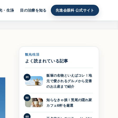
光・生活
目の治療を知る
先進会眼科 公式サイト
観光/生活
よく読まれている記事
飯塚の名物といえばコレ！地
01
元で愛されるグルメから定番
のお土産まで紹介
02
知らなきゃ損！荒尾の隠れ家
カフェ6軒を厳選
03