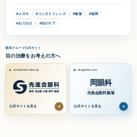
#メガネ
#コンタクトレンズ
#飯塚
#福岡
#おでかけ
#目のケア
眼科グループ公式サイト
目の治療をお考えの方へ
senshinkai-clinic.jp
okaganka.com
岡眼科
先進会眼科 飯塚
→
→
公式サイトを見る
公式サイトを見る