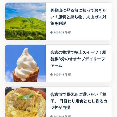
阿蘇山に登る前に知っておきた
い！服装と持ち物、火山ガス対
策を解説
2026年8月6日
合志の牧場で極上スイーツ！駅
徒歩3分のオオヤブデイリーフ
ァーム
2026年8月5日
合志市で昼休みに通いたい「柚
子」 日替わり定食とだし香るカ
ツ丼が自慢
2026年8月5日