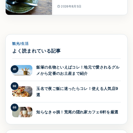
2026年8月5日
観光/生活
よく読まれている記事
飯塚の名物といえばコレ！地元で愛されるグル
01
メから定番のお土産まで紹介
02
玉名で夜ご飯に迷ったらコレ！使える人気店9
選
03
知らなきゃ損！荒尾の隠れ家カフェ6軒を厳選