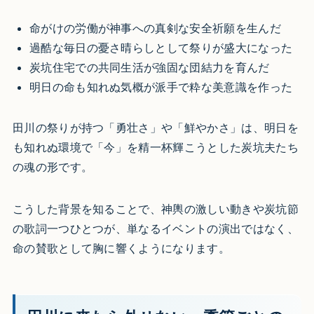
命がけの労働が神事への真剣な安全祈願を生んだ
過酷な毎日の憂さ晴らしとして祭りが盛大になった
炭坑住宅での共同生活が強固な団結力を育んだ
明日の命も知れぬ気概が派手で粋な美意識を作った
田川の祭りが持つ「勇壮さ」や「鮮やかさ」は、明日を
も知れぬ環境で「今」を精一杯輝こうとした炭坑夫たち
の魂の形です。
こうした背景を知ることで、神輿の激しい動きや炭坑節
の歌詞一つひとつが、単なるイベントの演出ではなく、
命の賛歌として胸に響くようになります。​