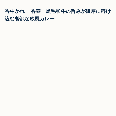
香牛かれー 香壺｜黒毛和牛の旨みが濃厚に溶け
込む贅沢な欧風カレー