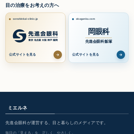
目の治療をお考えの方へ
senshinkai-clinic.jp
okaganka.com
岡眼科
先進会眼科 飯塚
→
→
公式サイトを見る
公式サイトを見る
ミエルネ
先進会眼科が運営する、目と暮らしのメディアです。
毎日の「見える」を、正しく、やさしく。