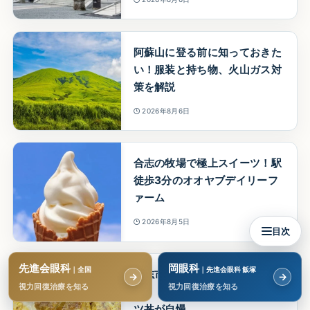
阿蘇山に登る前に知っておきた
い！服装と持ち物、火山ガス対
策を解説
2026年8月6日
合志の牧場で極上スイーツ！駅
徒歩3分のオオヤブデイリーフ
ァーム
2026年8月5日
目次
先進会眼科
岡眼科
｜全国
｜先進会眼科 飯塚
合志市で昼休みに通いたい「柚
→
→
視力回復治療を知る
視力回復治療を知る
子」 日替わり定食とだし香るカ
ツ丼が自慢