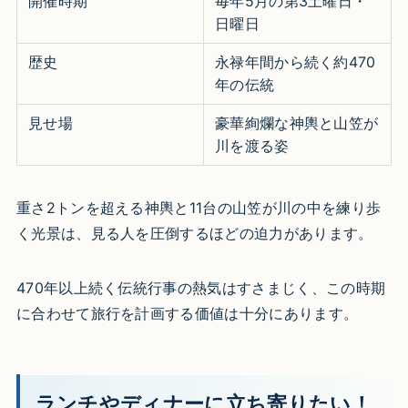
開催時期
毎年5月の第3土曜日・
日曜日 ​
歴史
永禄年間から続く約470
年の伝統 ​
見せ場
豪華絢爛な神輿と山笠が
川を渡る姿 ​
重さ2トンを超える神輿と11台の山笠が川の中を練り歩
く光景は、見る人を圧倒するほどの迫力があります。
470年以上続く伝統行事の熱気はすさまじく、この時期
に合わせて旅行を計画する価値は十分にあります。
ランチやディナーに立ち寄りたい！