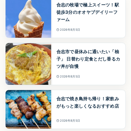
合志の牧場で極上スイーツ！駅
徒歩3分のオオヤブデイリーフ
ァーム
2026年8月5日
合志市で昼休みに通いたい「柚
子」 日替わり定食とだし香るカ
ツ丼が自慢
2026年8月5日
合志で焼き鳥持ち帰り！家飲み
がもっと楽しくなるおすすめ店
2026年8月5日