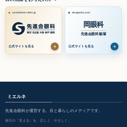
senshinkai-clinic.jp
okaganka.com
岡眼科
先進会眼科 飯塚
→
→
公式サイトを見る
公式サイトを見る
ミエルネ
先進会眼科が運営する、目と暮らしのメディアです。
毎日の「見える」を、正しく、やさしく。