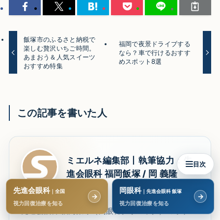
飯塚市のふるさと納税で
福岡で夜景ドライブする
楽しむ贅沢いちご時間。
なら？車で行けるおすす
あまおう＆人気スイーツ
めスポット8選
おすすめ特集
この記事を書いた人
ミエルネ編集部丨執筆協力：先
目次
進会眼科 福岡飯塚 / 岡 義隆
先進会眼科
岡眼科
｜全国
｜先進会眼科 飯塚
→
→
視力回復治療を知る
視力回復治療を知る
先進会眼科 福岡飯塚（岡眼科クリニック）のオウン